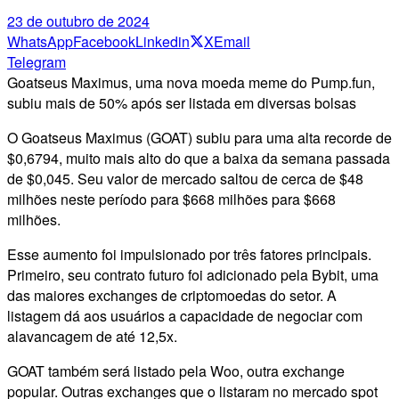
23 de outubro de 2024
WhatsApp
Facebook
Linkedin
X
Email
Telegram
Goatseus Maximus, uma nova moeda meme do Pump.fun,
subiu mais de 50% após ser listada em diversas bolsas
O Goatseus Maximus (GOAT) subiu para uma alta recorde de
$0,6794, muito mais alto do que a baixa da semana passada
de $0,045. Seu valor de mercado saltou de cerca de $48
milhões neste período para $668 milhões para $668
milhões.
Esse aumento foi impulsionado por três fatores principais.
Primeiro, seu contrato futuro foi adicionado pela Bybit, uma
das maiores exchanges de criptomoedas do setor. A
listagem dá aos usuários a capacidade de negociar com
alavancagem de até 12,5x.
GOAT também será listado pela Woo, outra exchange
popular. Outras exchanges que o listaram no mercado spot