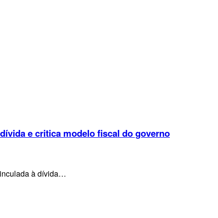
 dívida e critica modelo fiscal do governo
vinculada à dívida…