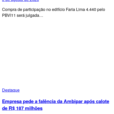
Compra de participação no edifício Faria Lima 4.440 pelo
PBVI11 será julgada…
Destaque
Empresa pede a falência da Ambipar após calote
de R$ 187 milhões