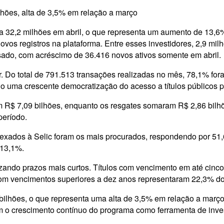
ilhões, alta de 3,5% em relação a março
 32,2 milhões em abril, o que representa um aumento de 13,6
os registros na plataforma. Entre esses investidores, 2,9 mil
ado, com acréscimo de 36.416 novos ativos somente em abril.
. Do total de 791.513 transações realizadas no mês, 78,1% fora
o uma crescente democratização do acesso a títulos públicos p
am R$ 7,09 bilhões, enquanto os resgates somaram R$ 2,86 bilh
período.
dexados à Selic foram os mais procurados, respondendo por 51,
 13,1%.
zando prazos mais curtos. Títulos com vencimento em até cin
om vencimentos superiores a dez anos representaram 22,3% do 
9 bilhões, o que representa uma alta de 3,5% em relação a mar
crescimento contínuo do programa como ferramenta de investi