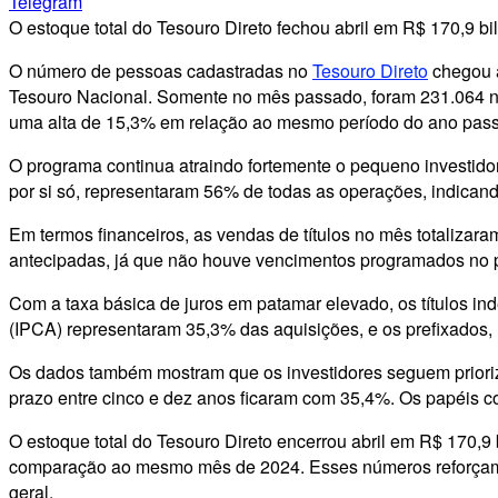
Telegram
O estoque total do Tesouro Direto fechou abril em R$ 170,9 b
O número de pessoas cadastradas no
Tesouro Direto
chegou a
Tesouro Nacional. Somente no mês passado, foram 231.064 nov
uma alta de 15,3% em relação ao mesmo período do ano pass
O programa continua atraindo fortemente o pequeno investidor
por si só, representaram 56% de todas as operações, indicand
Em termos financeiros, as vendas de títulos no mês totalizar
antecipadas, já que não houve vencimentos programados no 
Com a taxa básica de juros em patamar elevado, os títulos in
(IPCA) representaram 35,3% das aquisições, e os prefixados,
Os dados também mostram que os investidores seguem priori
prazo entre cinco e dez anos ficaram com 35,4%. Os papéis c
O estoque total do Tesouro Direto encerrou abril em R$ 170,
comparação ao mesmo mês de 2024. Esses números reforçam o 
geral.