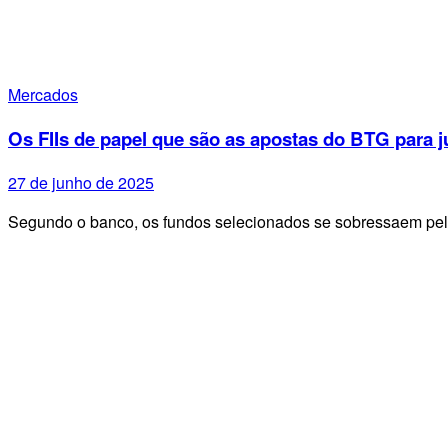
Mercados
Os FIIs de papel que são as apostas do BTG para j
27 de junho de 2025
Segundo o banco, os fundos selecionados se sobressaem pel