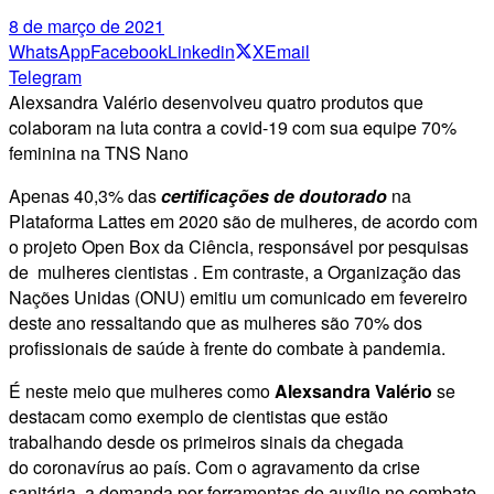
8 de março de 2021
WhatsApp
Facebook
Linkedin
X
Email
Telegram
Alexsandra Valério desenvolveu quatro produtos que
colaboram na luta contra a covid-19 com sua equipe 70%
feminina na TNS Nano
Apenas 40,3% das
certificações de doutorado
na
Plataforma Lattes em 2020 são de mulheres, de acordo com
o projeto Open Box da Ciência, responsável por pesquisas
de mulheres cientistas . Em contraste, a Organização das
Nações Unidas (ONU) emitiu um comunicado em fevereiro
deste ano ressaltando que as mulheres são 70% dos
profissionais de saúde à frente do combate à pandemia.
É neste meio que mulheres como
Alexsandra Valério
se
destacam como exemplo de cientistas que estão
trabalhando desde os primeiros sinais da chegada
do coronavírus ao país. Com o agravamento da crise
sanitária, a demanda por ferramentas de auxílio no combate