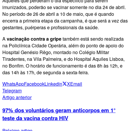
Aqueles que perderam o dia específico para serem
imunizados, poderão se vacinar somente no dia 24 de abril.
No período de 26 de abril a 10 de maio, que é quando
encerra a primeira etapa da campanha, é que será a vez das
gestantes, puérperas e profissionais da saúde.
A
vacinação contra a gripe
também está sendo realizada
na Policlínica Cidade Operária, além do ponto de apoio do
Hospital Genésio Rêgo, montado no Colégio Militar
Tiradentes, na Vila Palmeira, e do Hospital Aquiles Lisboa,
no Bonfim. O horário de funcionamento é das 8h às 12h, e
das 14h às 17h, de segunda a sexta-feira.
WhatsApp
Facebook
Linkedin
X
Email
Telegram
Artigo anterior
97% dos voluntários geram anticorpos em 1°
teste da vacina contra HIV
Próximo artigo