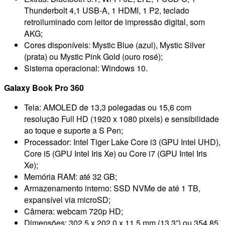
Thunderbolt 4,1 USB-A, 1 HDMI, 1 P2, teclado
retroiluminado com leitor de impressão digital, som
AKG;
Cores disponíveis: Mystic Blue (azul), Mystic Silver
(prata) ou Mystic Pink Gold (ouro rosé);
Sistema operacional: Windows 10.
Galaxy Book Pro 360
Tela: AMOLED de 13,3 polegadas ou 15,6 com
resolução Full HD (1920 x 1080 pixels) e sensibilidade
ao toque e suporte a S Pen;
Processador: Intel Tiger Lake Core i3 (GPU Intel UHD),
Core i5 (GPU Intel Iris Xe) ou Core i7 (GPU Intel Iris
Xe);
Memória RAM: até 32 GB;
Armazenamento interno: SSD NVMe de até 1 TB,
expansível via microSD;
Câmera: webcam 720p HD;
Dimensões: 302,5 x 202,0 x 11,5 mm (13,3”) ou 354,85