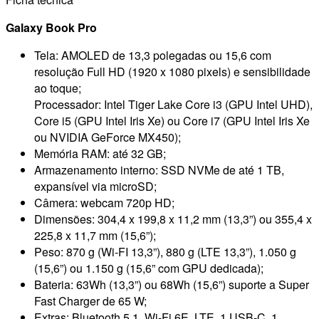
Galaxy Book Pro
Tela: AMOLED de 13,3 polegadas ou 15,6 com
resolução Full HD (1920 x 1080 pixels) e sensibilidade
ao toque;
Processador: Intel Tiger Lake Core i3 (GPU Intel UHD),
Core i5 (GPU Intel Iris Xe) ou Core i7 (GPU Intel Iris Xe
ou NVIDIA GeForce MX450);
Memória RAM: até 32 GB;
Armazenamento interno: SSD NVMe de até 1 TB,
expansível via microSD;
Câmera: webcam 720p HD;
Dimensões: 304,4 x 199,8 x 11,2 mm (13,3”) ou 355,4 x
225,8 x 11,7 mm (15,6”);
Peso: 870 g (Wi-FI 13,3”), 880 g (LTE 13,3”), 1.050 g
(15,6”) ou 1.150 g (15,6” com GPU dedicada);
Bateria: 63Wh (13,3”) ou 68Wh (15,6”) suporte a Super
Fast Charger de 65 W;
Extras: Bluetooth 5.1, Wi-Fi 6E, LTE, 1 USB-C, 1