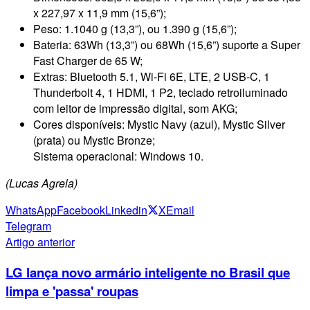
x 227,97 x 11,9 mm (15,6”);
Peso: 1.1040 g (13,3”), ou 1.390 g (15,6”);
Bateria: 63Wh (13,3”) ou 68Wh (15,6”) suporte a Super
Fast Charger de 65 W;
Extras: Bluetooth 5.1, Wi-Fi 6E, LTE, 2 USB-C, 1
Thunderbolt 4, 1 HDMI, 1 P2, teclado retroiluminado
com leitor de impressão digital, som AKG;
Cores disponíveis: Mystic Navy (azul), Mystic Silver
(prata) ou Mystic Bronze;
Sistema operacional: Windows 10.
(Lucas Agrela)
WhatsApp
Facebook
Linkedin
X
Email
Telegram
Artigo anterior
LG lança novo armário inteligente no Brasil que
limpa e 'passa' roupas