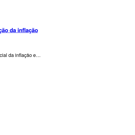
ção da inflação
cial da inflação e…