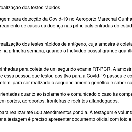
realização dos testes rápidos
estagem para detecção da Covid-19 no Aeroporto Marechal Cunha
streamento de casos da doença nas principais entradas do estad
realização dos testes rápidos de antígeno, cuja amostra é colet
nte na primeira semana, quando o indivíduo possui grande quant
aminhadas para coleta de um segundo exame RT-PCR. A amostra
 essa pessoa que testou positivo para a Covid-19 passou e c
lém, para ser realizado o sequenciamento genético e saber co
rientadas quanto ao isolamento e comunicado o caso às compan
em portos, aeroportos, fronteiras e recintos alfandegados.
ra realizar até 500 atendimentos por dia. A testagem é voluntá
r a testagem é preciso apresentar documento oficial com foto