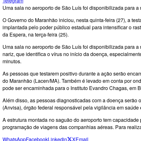
Telegram
Uma sala no aeroporto de São Luís foi disponibilizada para a 
O Governo do Maranhão iniciou, nesta quinta-feira (27), a t
implantada pelo poder público estadual para intensificar o ra
da Espera, na terça-feira (25).
Uma sala no aeroporto de São Luís foi disponibilizada para a 
nariz, que identifica o vírus no início da doença, especialme
minutos.
As pessoas que testarem positivo durante a ação serão enc
do Maranhão (Lacen/MA). Também é levado em conta por onde
pode ser encaminhada para o Instituto Evandro Chagas, em Be
Além disso, as pessoas diagnosticadas com a doença serão o
(Anvisa), órgão federal responsável pela vigilância em saúde 
A estrutura montada no saguão do aeroporto tem capacidade pa
programação de viagens das companhias aéreas. Para realiza
WhatsApp
Facebook
Linkedin
X
Email