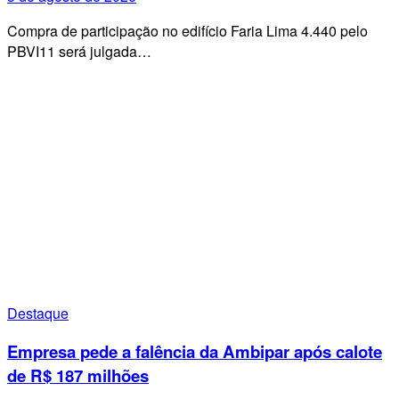
Compra de participação no edifício Faria Lima 4.440 pelo
PBVI11 será julgada…
Destaque
Empresa pede a falência da Ambipar após calote
de R$ 187 milhões