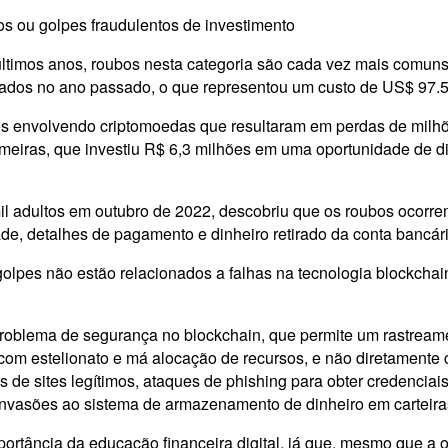
os ou golpes fraudulentos de investimento
imos anos, roubos nesta categoria são cada vez mais comuns.
bados no ano passado, o que representou um custo de US$ 97.
tes envolvendo criptomoedas que resultaram em perdas de milh
lmeiras, que investiu R$ 6,3 milhões em uma oportunidade de di
l adultos em outubro de 2022, descobriu que os roubos ocorrem 
ade, detalhes de pagamento e dinheiro retirado da conta bancári
olpes não estão relacionados a falhas na tecnologia blockcha
roblema de segurança no blockchain, que permite um rastream
com estelionato e má alocação de recursos, e não diretamente c
s de sites legítimos, ataques de phishing para obter credenciai
vasões ao sistema de armazenamento de dinheiro em carteiras f
rtância da educação financeira digital, já que, mesmo que a o