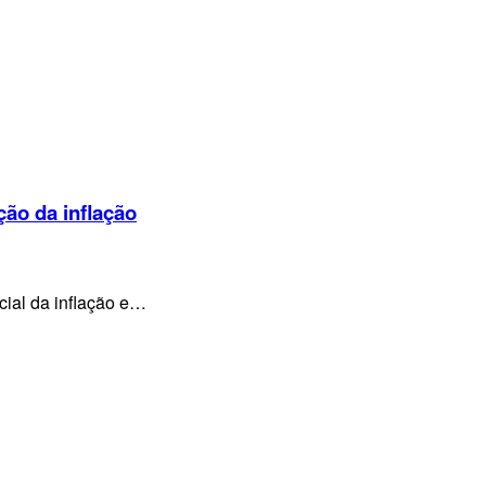
ção da inflação
cial da inflação e…