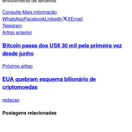
envolvimento de terceiros.
Consulte Mais informação
WhatsApp
Facebook
Linkedin
X
Email
Telegram
Artigo anterior
Bitcoin passa dos US$ 30 mil pela primeira vez
desde junho
Próximo artigo
EUA quebram esquema bilionário de
criptomoedas
redacao
Postagens relacionadas