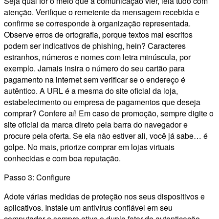
Seja qual for o meio que a comunicação vier, leia tudo com
atenção. Verifique o remetente da mensagem recebida e
confirme se corresponde à organização representada.
Observe erros de ortografia, porque textos mal escritos
podem ser indicativos de phishing, hein? Caracteres
estranhos, números e nomes com letra minúscula, por
exemplo. Jamais insira o número do seu cartão para
pagamento na internet sem verificar se o endereço é
autêntico. A URL é a mesma do site oficial da loja,
estabelecimento ou empresa de pagamentos que deseja
comprar? Confere aí! Em caso de promoção, sempre digite o
site oficial da marca direto pela barra do navegador e
procure pela oferta. Se ela não estiver ali, você já sabe… é
golpe. No mais, priorize comprar em lojas virtuais
conhecidas e com boa reputação.
Passo 3: Configure
Adote várias medidas de proteção nos seus dispositivos e
aplicativos. Instale um antivírus confiável em seu
computador e sempre ative o duplo fator de autenticação