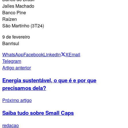
Jalles Machado
Banco Pine
Raízen
São Martinho (3T24)
9 de fevereiro
Banrisul
WhatsApp
Facebook
Linkedin
X
Email
Telegram
Artigo anterior
Energia sustentável, o que é e por que
precisamos dela?
Próximo artigo
Saiba tudo sobre Small Caps
redacao