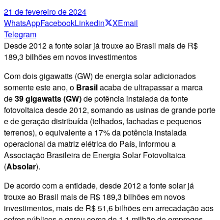
21 de fevereiro de 2024
WhatsApp
Facebook
Linkedin
X
Email
Telegram
Desde 2012 a fonte solar já trouxe ao Brasil mais de R$
189,3 bilhões em novos investimentos
Com dois gigawatts (GW) de energia solar adicionados
somente este ano, o
Brasil
acaba de ultrapassar a marca
de
39 gigawatts (GW)
de potência instalada da fonte
fotovoltaica desde 2012, somando as usinas de grande porte
e de geração distribuída (telhados, fachadas e pequenos
terrenos), o equivalente a 17% da potência instalada
operacional da matriz elétrica do País, informou a
Associação Brasileira de Energia Solar Fotovoltaica
(
Absolar
).
De acordo com a entidade, desde 2012 a fonte solar já
trouxe ao Brasil mais de R$ 189,3 bilhões em novos
investimentos, mais de R$ 51,6 bilhões em arrecadação aos
cofres públicos e gerou cerca de 1,1 milhão de empregos