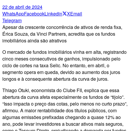
22 de abril de 2024
WhatsApp
Facebook
Linkedin
X
Email
Telegram
Apesar da crescente concorrência de ativos de renda fixa,
Érica Souza, da Vinci Partners, acredita que os fundos
imobiliários ainda são atrativos
O mercado de fundos imobiliários vinha em alta, registrando
cinco meses consecutivos de ganhos, impulsionado pelo
ciclo de cortes na taxa Selic. No entanto, em abril, o
segmento opera em queda, devido ao aumento dos juros
longos e à consequente abertura da curva de juros.
Thiago Otuki, economista do Clube FII, explica que essa
abertura da curva afeta especialmente os fundos de “tijolo”.
“Isso impacta o preço das cotas, pelo menos no curto prazo”,
afirmou. A maior rentabilidade dos títulos públicos, com
algumas emissões prefixadas chegando a quase 12% ao
ano, pode levar investidores a buscar ativos mais seguros,
como o Tesouro Direto, prejudicando a demanda por fundos