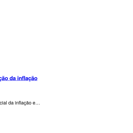
ção da inflação
cial da inflação e…