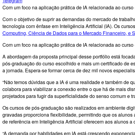
Telegram
Com um foco na aplicação prática de IA relacionada ao curso 
Com o objetivo de suprir as demandas do mercado de trabalho
tecnologia com ênfase em Inteligência Artificial (IA). Os curs
Computing, Ciência de Dados para o Mercado Financeiro, e 
Com um foco na aplicação prática de IA relacionada ao curso 
A abordagem da proposta principal desse portfólio está focada
pós-graduação do curso escolhido e mais um certificado de es
a jornada. Espera-se formar cerca de dez mil novos especiali
“Não temos dúvidas que a IA é uma realidade e também de que 
colabora para viabilizar a conexão entre o que há de mais di
projetados para fugir da superficialidade do senso comum e tr
Os cursos de pós-graduação são realizados em ambiente digit
gravadas proporciona flexibilidade, permitindo que os alunos
de referência em Inteligência Artificial oferecem aos alunos 
“A demanda por habilidades em IA está crescendo exponencia