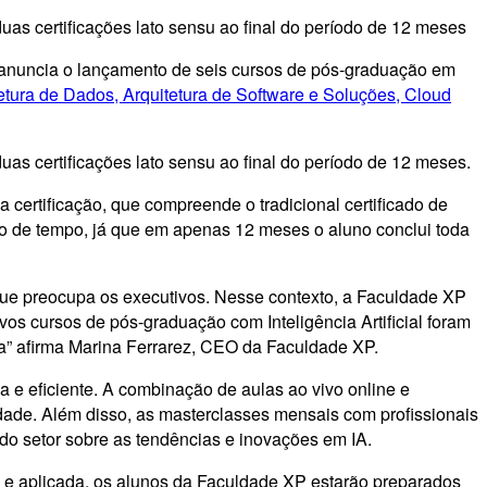
as certificações lato sensu ao final do período de 12 meses
, anuncia o lançamento de seis cursos de pós-graduação em
etura de Dados, Arquitetura de Software e Soluções, Cloud
as certificações lato sensu ao final do período de 12 meses.
 certificação, que compreende o tradicional certificado de
ção de tempo, já que em apenas 12 meses o aluno conclui toda
 que preocupa os executivos. Nesse contexto, a Faculdade XP
os cursos de pós-graduação com Inteligência Artificial foram
gia” afirma Marina Ferrarez, CEO da Faculdade XP.
e eficiente. A combinação de aulas ao vivo online e
idade. Além disso, as masterclasses mensais com profissionais
 do setor sobre as tendências e inovações em IA.
e aplicada, os alunos da Faculdade XP estarão preparados