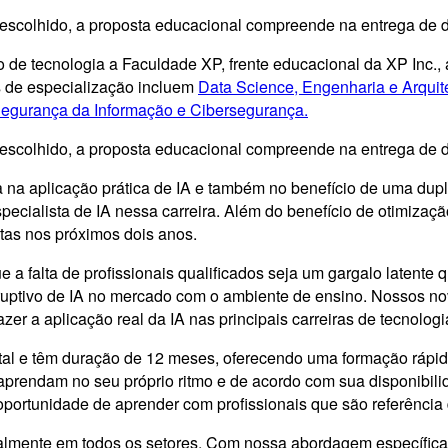
escolhido, a proposta educacional compreende na entrega de du
 de tecnologia a Faculdade XP, frente educacional da XP Inc.
os de especialização incluem
Data Science, Engenharia e Arquit
Segurança da Informação e Cibersegurança.
escolhido, a proposta educacional compreende na entrega de du
 na aplicação prática de IA e também no benefício de uma dupla
pecialista de IA nessa carreira. Além do benefício de otimiza
stas nos próximos dois anos.
a falta de profissionais qualificados seja um gargalo latente
sruptivo de IA no mercado com o ambiente de ensino. Nossos nov
azer a aplicação real da IA nas principais carreiras de tecnolo
al e têm duração de 12 meses, oferecendo uma formação rápida 
 aprendam no seu próprio ritmo e de acordo com sua disponibil
a oportunidade de aprender com profissionais que são referência
lmente em todos os setores. Com nossa abordagem específica 