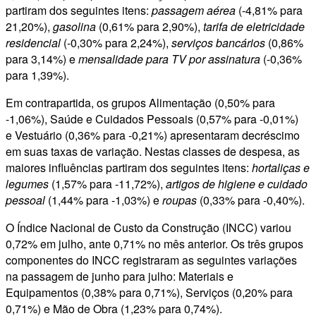
partiram dos seguintes itens:
passagem aérea
(-4,81% para
21,20%),
gasolina
(0,61% para 2,90%),
tarifa de eletricidade
residencial
(-0,30% para 2,24%),
serviços bancários
(0,86%
para 3,14%) e
mensalidade para TV por assinatura
(-0,36%
para 1,39%).
Em contrapartida, os grupos Alimentação (0,50% para
-1,06%), Saúde e Cuidados Pessoais (0,57% para -0,01%)
e Vestuário (0,36% para -0,21%) apresentaram decréscimo
em suas taxas de variação. Nestas classes de despesa, as
maiores influências partiram dos seguintes itens:
hortaliças e
legumes
(1,57% para -11,72%),
artigos de higiene e cuidado
pessoal
(1,44% para -1,03%) e
roupas
(0,33% para -0,40%).
O Índice Nacional de Custo da Construção (INCC) variou
0,72% em julho, ante 0,71% no mês anterior. Os três grupos
componentes do INCC registraram as seguintes variações
na passagem de junho para julho: Materiais e
Equipamentos (0,38% para 0,71%), Serviços (0,20% para
0,71%) e Mão de Obra (1,23% para 0,74%).