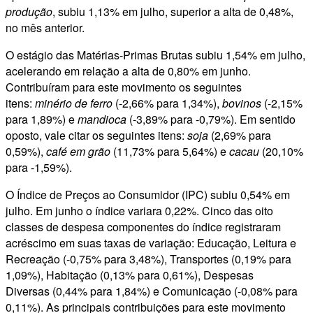
produção
, subiu 1,13% em julho, superior a alta de 0,48%,
no mês anterior.
O estágio das Matérias-Primas Brutas subiu 1,54% em julho,
acelerando em relação a alta de 0,80% em junho.
Contribuíram para este movimento os seguintes
itens:
minério de ferro
(-2,66% para 1,34%),
bovinos
(-2,15%
para 1,89%) e
mandioca
(-3,89% para -0,79%). Em sentido
oposto, vale citar os seguintes itens:
soja
(2,69% para
0,59%),
café em grão
(11,73% para 5,64%) e
cacau
(20,10%
para -1,59%).
O Índice de Preços ao Consumidor (IPC) subiu 0,54% em
julho. Em junho o índice variara 0,22%. Cinco das oito
classes de despesa componentes do índice registraram
acréscimo em suas taxas de variação: Educação, Leitura e
Recreação (-0,75% para 3,48%), Transportes (0,19% para
1,09%), Habitação (0,13% para 0,61%), Despesas
Diversas (0,44% para 1,84%) e Comunicação (-0,08% para
0,11%). As principais contribuições para este movimento