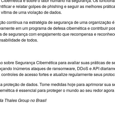
 Cibernética é sobre o fator humano na segurança. Os funcio
icar e relatar golpes de phishing e seguir as melhores práticas
r vítima de uma violação de dados.
ção contínua na estratégia de segurança de uma organização é 
vamente em um programa de defesa cibernética e contribuir po
ra de segurança com engajamento que recompensa e reconhece a
nsabilidade de todos.
o sobre Segurança Cibernética para avaliar suas práticas de
çando inúmeros ataques de ransomware, DDoS e API diariamente
a controles de acesso fortes e atualize regularmente seus prot
 a proteção de dados. Tome medidas hoje para aprimorar sua se
rnética é essencial para proteger o mundo ao seu redor agora
da Thales Group no Brasil