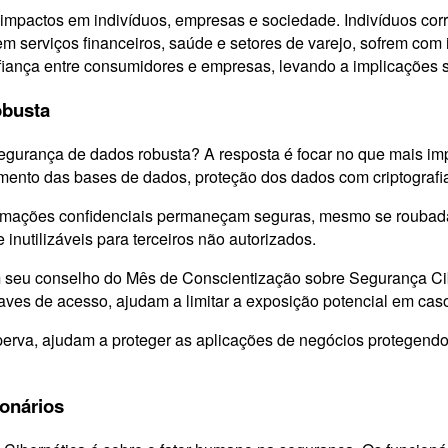
mpactos em indivíduos, empresas e sociedade. Indivíduos corre
m serviços financeiros, saúde e setores de varejo, sofrem com
fiança entre consumidores e empresas, levando a implicações so
obusta
egurança de dados robusta? A resposta é focar no que mais im
amento das bases de dados, proteção dos dados com criptografi
ormações confidenciais permaneçam seguras, mesmo se roubadas 
nutilizáveis ​​para terceiros não autorizados.
 seu conselho do Mês de Conscientização sobre Segurança Ciber
ves de acesso, ajudam a limitar a exposição potencial em ca
rva, ajudam a proteger as aplicações de negócios protegendo 
ionários