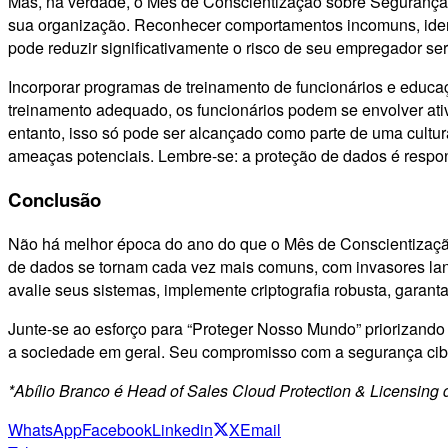
Mas, na verdade, o Mês de Conscientização sobre Segurança
sua organização. Reconhecer comportamentos incomuns, identif
pode reduzir significativamente o risco de seu empregador se
Incorporar programas de treinamento de funcionários e educa
treinamento adequado, os funcionários podem se envolver ati
entanto, isso só pode ser alcançado como parte de uma cultu
ameaças potenciais. Lembre-se: a proteção de dados é respo
Conclusão
Não há melhor época do ano do que o Mês de Conscientizaçã
de dados se tornam cada vez mais comuns, com invasores lan
avalie seus sistemas, implemente criptografia robusta, garant
Junte-se ao esforço para “Proteger Nosso Mundo” priorizando
a sociedade em geral. Seu compromisso com a segurança cibe
*Abílio Branco é Head of Sales Cloud Protection & Licensing 
WhatsApp
Facebook
Linkedin
X
Email