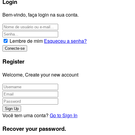
Login
Bem-vindo, faça login na sua conta.
Lembre de mim
Esqueceu a senha?
Register
Welcome, Create your new account
Você tem uma conta?
Go to Sign In
Recover your password.