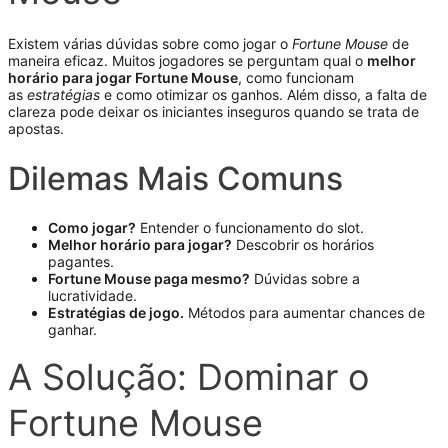
Existem várias dúvidas sobre como jogar o
Fortune Mouse
de
maneira eficaz. Muitos jogadores se perguntam qual o
melhor
horário para jogar Fortune Mouse
, como funcionam
as
estratégias
e como otimizar os ganhos. Além disso, a falta de
clareza pode deixar os iniciantes inseguros quando se trata de
apostas.
Dilemas Mais Comuns
Como jogar?
Entender o funcionamento do slot.
Melhor horário para jogar?
Descobrir os horários
pagantes.
Fortune Mouse paga mesmo?
Dúvidas sobre a
lucratividade.
Estratégias de jogo.
Métodos para aumentar chances de
ganhar.
A Solução: Dominar o
Fortune Mouse