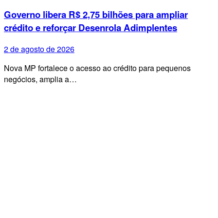
Governo libera R$ 2,75 bilhões para ampliar
crédito e reforçar Desenrola Adimplentes
2 de agosto de 2026
Nova MP fortalece o acesso ao crédito para pequenos
negócios, amplia a…