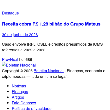
Destaque
Receita cobra R$ 1,28 bilhão do Grupo Mateus
30 de junho de 2026
Caso envolve IRPJ, CSLL e créditos presumidos de ICMS
referentes a 2022 e 2023
Prev
Next
1
of
686
Copyright © 2026
Boletim Nacional
- Finanças, economia e
criptomoedas — tudo em um só lugar..
Notícias
Finanças
Artigos
Fale Conosco
Política de privacidade