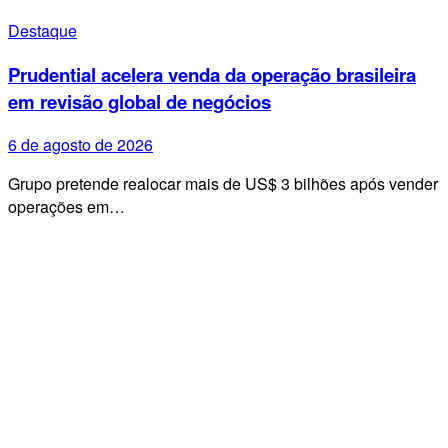
Destaque
Prudential acelera venda da operação brasileira
em revisão global de negócios
6 de agosto de 2026
Grupo pretende realocar mais de US$ 3 bilhões após vender
operações em…