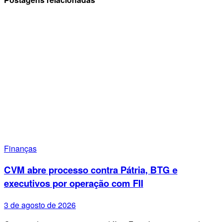
Finanças
CVM abre processo contra Pátria, BTG e
executivos por operação com FII
3 de agosto de 2026