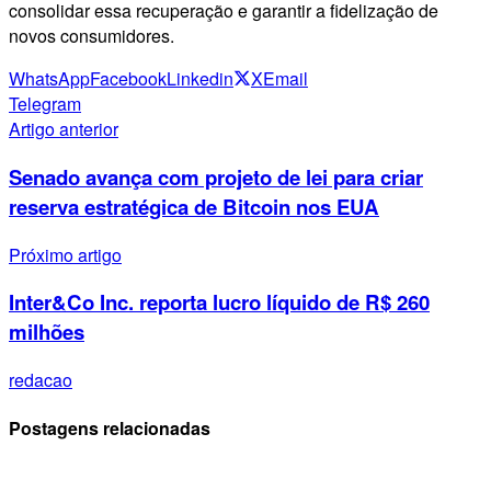
consolidar essa recuperação e garantir a fidelização de
novos consumidores.
WhatsApp
Facebook
Linkedin
X
Email
Telegram
Artigo anterior
Senado avança com projeto de lei para criar
reserva estratégica de Bitcoin nos EUA
Próximo artigo
Inter&Co Inc. reporta lucro líquido de R$ 260
milhões
redacao
Postagens relacionadas