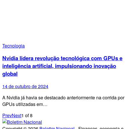
Tecnologia
Nvidia lidera revolução tecnológica com GPUs e
inteligência artificial, impulsionando inovação
global
14 de outubro de 2024
A Nvidia já havia se destacado anteriormente na corrida por
GPUs utilizadas em…
Prev
Next
1
of
8
Copyright © 2026
Boletim Nacional
- Finanças, economia e