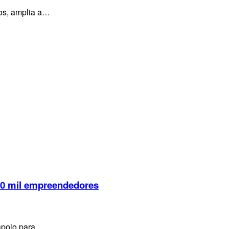
os, amplia a…
 10 mil empreendedores
 apoio para…