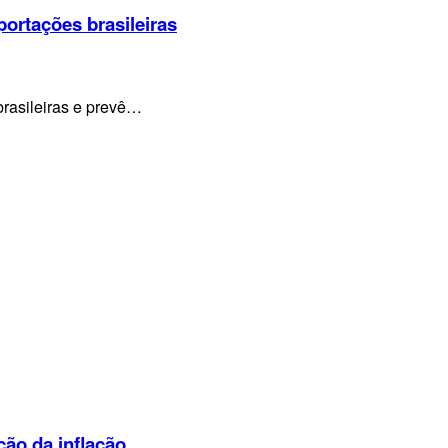
portações brasileiras
brasileiras e prevê…
ção da inflação