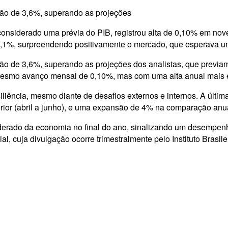
ão de 3,6%, superando as projeções
considerado uma prévia do PIB, registrou alta de 0,10% em no
e 4,1%, surpreendendo positivamente o mercado, que esperava u
o de 3,6%, superando as projeções dos analistas, que previ
 mesmo avanço mensal de 0,10%, mas com uma alta anual mais 
cia, mesmo diante de desafios externos e internos. A última lei
rior (abril a junho), e uma expansão de 4% na comparação anu
oderado da economia no final do ano, sinalizando um desempen
, cuja divulgação ocorre trimestralmente pelo Instituto Brasilei