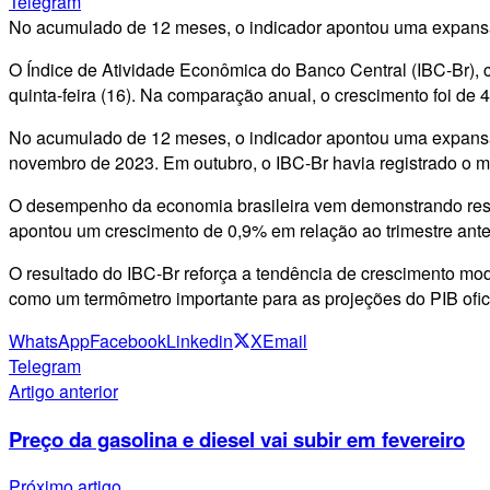
Telegram
No acumulado de 12 meses, o indicador apontou uma expans
O Índice de Atividade Econômica do Banco Central (IBC-Br), 
quinta-feira (16). Na comparação anual, o crescimento foi d
No acumulado de 12 meses, o indicador apontou uma expansã
novembro de 2023. Em outubro, o IBC-Br havia registrado o
O desempenho da economia brasileira vem demonstrando resiliên
apontou um crescimento de 0,9% em relação ao trimestre ante
O resultado do IBC-Br reforça a tendência de crescimento m
como um termômetro importante para as projeções do PIB oficial
WhatsApp
Facebook
Linkedin
X
Email
Telegram
Artigo anterior
Preço da gasolina e diesel vai subir em fevereiro
Próximo artigo