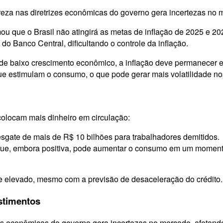
reza nas diretrizes econômicas do governo gera incertezas no 
u que o Brasil não atingirá as metas de inflação de 2025 e 20
a do Banco Central, dificultando o controle da inflação.
 de baixo crescimento econômico, a inflação deve permanecer e
ue estimulam o consumo, o que pode gerar mais volatilidade no
colocam mais dinheiro em circulação:
sgate de mais de R$ 10 bilhões para trabalhadores demitidos.
 que, embora positiva, pode aumentar o consumo em um momento
 elevado, mesmo com a previsão de desaceleração do crédito.
estimentos
es econômicas do governo gera incertezas no mercado, afetando