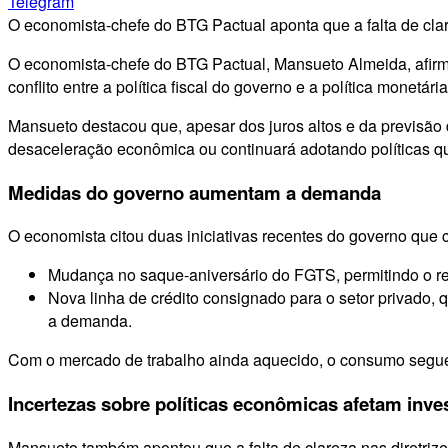
Telegram
O economista-chefe do BTG Pactual aponta que a falta de cla
O economista-chefe do BTG Pactual, Mansueto Almeida, afirmo
conflito entre a política fiscal do governo e a política monetári
Mansueto destacou que, apesar dos juros altos e da previsão
desaceleração econômica ou continuará adotando políticas q
Medidas do governo aumentam a demanda
O economista citou duas iniciativas recentes do governo que 
Mudança no saque-aniversário do FGTS, permitindo o re
Nova linha de crédito consignado para o setor privado,
a demanda.
Com o mercado de trabalho ainda aquecido, o consumo segue
Incertezas sobre políticas econômicas afetam inv
Mansueto também apontou que a falta de clareza nas diretriz