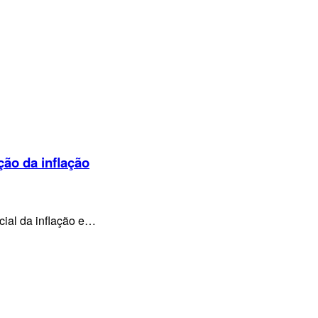
ção da inflação
cial da inflação e…