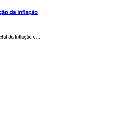
ção da inflação
cial da inflação e…