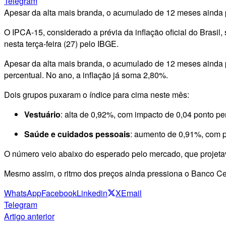
Telegram
Apesar da alta mais branda, o acumulado de 12 meses ainda 
O IPCA-15, considerado a prévia da inflação oficial do Bras
nesta terça-feira (27) pelo IBGE.
Apesar da alta mais branda, o acumulado de 12 meses ainda
percentual. No ano, a inflação já soma 2,80%.
Dois grupos puxaram o índice para cima neste mês:
Vestuário
: alta de 0,92%, com impacto de 0,04 ponto per
Saúde e cuidados pessoais
: aumento de 0,91%, com p
O número veio abaixo do esperado pelo mercado, que projet
Mesmo assim, o ritmo dos preços ainda pressiona o Banco Cent
WhatsApp
Facebook
Linkedin
X
Email
Telegram
Artigo anterior