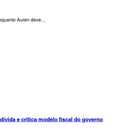
, enquanto Auren deve…
 dívida e critica modelo fiscal do governo