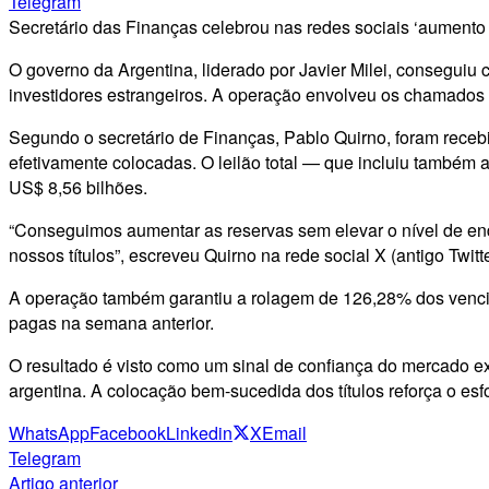
Telegram
Secretário das Finanças celebrou nas redes sociais ‘aumento
O governo da Argentina, liderado por Javier Milei, conseguiu ca
investidores estrangeiros. A operação envolveu os chamados
Segundo o secretário de Finanças, Pablo Quirno, foram recebi
efetivamente colocadas. O leilão total — que incluiu também
US$ 8,56 bilhões.
“Conseguimos aumentar as reservas sem elevar o nível de end
nossos títulos”, escreveu Quirno na rede social X (antigo Twitt
A operação também garantiu a rolagem de 126,28% dos vencime
pagas na semana anterior.
O resultado é visto como um sinal de confiança do mercado ext
argentina. A colocação bem-sucedida dos títulos reforça o esfo
WhatsApp
Facebook
Linkedin
X
Email
Telegram
Artigo anterior