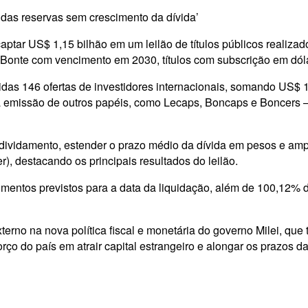
 das reservas sem crescimento da dívida’
ptar US$ 1,15 bilhão em um leilão de títulos públicos realizado 
 Bonte com vencimento em 2030, títulos com subscrição em dó
das 146 ofertas de investidores internacionais, somando US$ 1
 a emissão de outros papéis, como Lecaps, Boncaps e Boncers —
ividamento, estender o prazo médio da dívida em pesos e ampl
er), destacando os principais resultados do leilão.
ntos previstos para a data da liquidação, além de 100,12% do
erno na nova política fiscal e monetária do governo Milei, que 
rço do país em atrair capital estrangeiro e alongar os prazos d