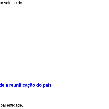
aior volume de…
e a reunificação do país
cipal entidade…