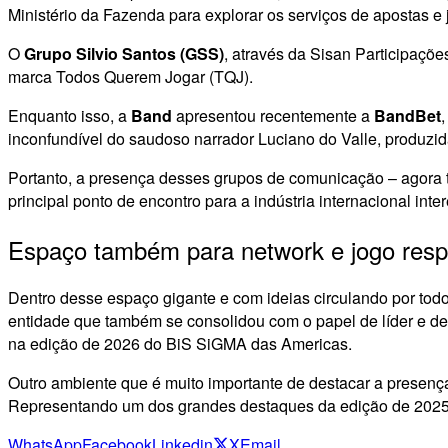
Ministério da Fazenda para explorar os serviços de apostas e 
O
Grupo Silvio Santos (GSS)
, através da Sisan Participaçõ
marca Todos Querem Jogar (TQJ).
Enquanto isso, a
Band
apresentou recentemente a
BandBet
inconfundível do saudoso narrador Luciano do Valle, produzi
Portanto, a presença desses grupos de comunicação – agora 
principal ponto de encontro para a indústria internacional int
Espaço também para network e jogo resp
Dentro desse espaço gigante e com ideias circulando por todo
entidade que também se consolidou com o papel de líder e d
na edição de 2026 do BiS SiGMA das Americas.
Outro ambiente que é muito importante de destacar a presen
Representando um dos grandes destaques da edição de 2025,
WhatsApp
Facebook
Linkedin
X
Email