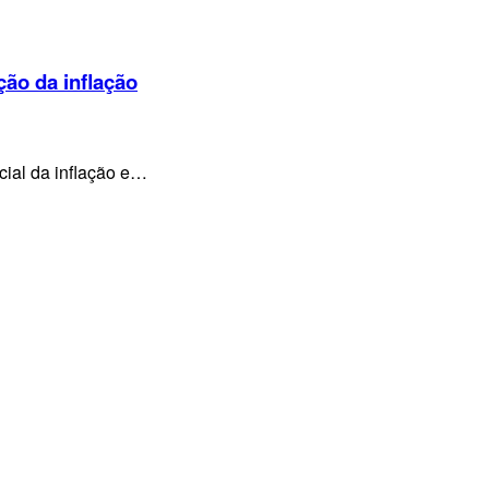
ção da inflação
cial da inflação e…