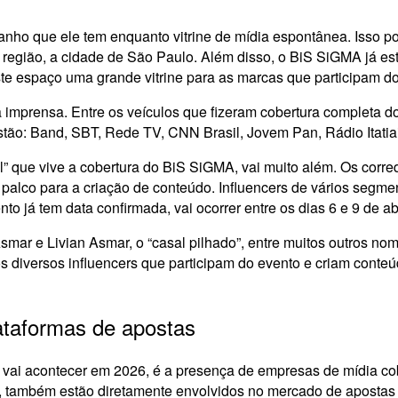
ho que ele tem enquanto vitrine de mídia espontânea. Isso por
a região, a cidade de São Paulo. Além disso, o BiS SiGMA já e
este espaço uma grande vitrine para as marcas que participam d
imprensa. Entre os veículos que fizeram cobertura completa d
stão: Band, SBT, Rede TV, CNN Brasil, Jovem Pan, Rádio Itatia
l” que vive a cobertura do BiS SiGMA, vai muito além. Os corre
lco para a criação de conteúdo. Influencers de vários segment
o já tem data confirmada, vai ocorrer entre os dias 6 e 9 de abr
smar e Livian Asmar, o “casal pilhado”, entre muitos outros 
s diversos influencers que participam do evento e criam conte
ataformas de apostas
e vai acontecer em 2026, é a presença de empresas de mídia c
o, também estão diretamente envolvidos no mercado de apostas