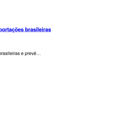
portações brasileiras
brasileiras e prevê…