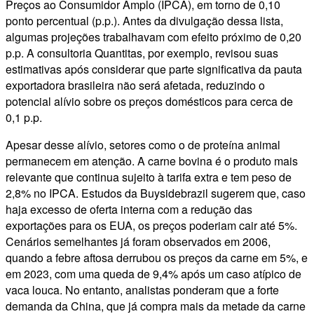
Preços ao Consumidor Amplo (IPCA), em torno de 0,10
ponto percentual (p.p.). Antes da divulgação dessa lista,
algumas projeções trabalhavam com efeito próximo de 0,20
p.p. A consultoria Quantitas, por exemplo, revisou suas
estimativas após considerar que parte significativa da pauta
exportadora brasileira não será afetada, reduzindo o
potencial alívio sobre os preços domésticos para cerca de
0,1 p.p.
Apesar desse alívio, setores como o de proteína animal
permanecem em atenção. A carne bovina é o produto mais
relevante que continua sujeito à tarifa extra e tem peso de
2,8% no IPCA. Estudos da Buysidebrazil sugerem que, caso
haja excesso de oferta interna com a redução das
exportações para os EUA, os preços poderiam cair até 5%.
Cenários semelhantes já foram observados em 2006,
quando a febre aftosa derrubou os preços da carne em 5%, e
em 2023, com uma queda de 9,4% após um caso atípico de
vaca louca. No entanto, analistas ponderam que a forte
demanda da China, que já compra mais da metade da carne