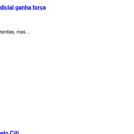
dicial ganha força
arantias, mas…
elo Citi