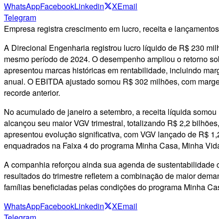
WhatsApp
Facebook
Linkedin
X
Email
Telegram
Empresa registra crescimento em lucro, receita e lançamento
A Direcional Engenharia registrou lucro líquido de R$ 230 mil
mesmo período de 2024. O desempenho ampliou o retorno sob
apresentou marcas históricas em rentabilidade, incluindo ma
anual. O EBITDA ajustado somou R$ 302 milhões, com margem 
recorde anterior.
No acumulado de janeiro a setembro, a receita líquida somo
alcançou seu maior VGV trimestral, totalizando R$ 2,2 bilhõ
apresentou evolução significativa, com VGV lançado de R$ 1,
enquadrados na Faixa 4 do programa Minha Casa, Minha Vida.
A companhia reforçou ainda sua agenda de sustentabilidade c
resultados do trimestre refletem a combinação de maior de
famílias beneficiadas pelas condições do programa Minha Ca
WhatsApp
Facebook
Linkedin
X
Email
Telegram