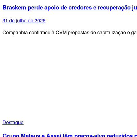
Braskem perde apoio de credores e recuperação ju
31 de julho de 2026
Companhia confirmou à CVM propostas de capitalização e g
Destaque
Grupo Mateus e Assaí têm preços-alvo reduzidos p