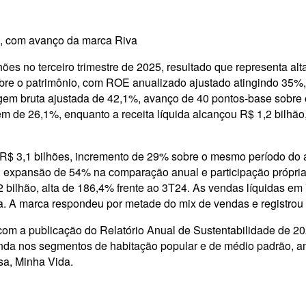
s, com avanço da marca Riva
hões no terceiro trimestre de 2025, resultado que representa alt
re o patrimônio, com ROE anualizado ajustado atingindo 35%,
rgem bruta ajustada de 42,1%, avanço de 40 pontos-base sobre 
de 26,1%, enquanto a receita líquida alcançou R$ 1,2 bilhão
u R$ 3,1 bilhões, incremento de 29% sobre o mesmo período d
es, expansão de 54% na comparação anual e participação própr
2 bilhão, alta de 186,4% frente ao 3T24. As vendas líquidas 
 A marca respondeu por metade do mix de vendas e registrou 
om a publicação do Relatório Anual de Sustentabilidade de 20
manda nos segmentos de habitação popular e de médio padrão,
sa, Minha Vida.