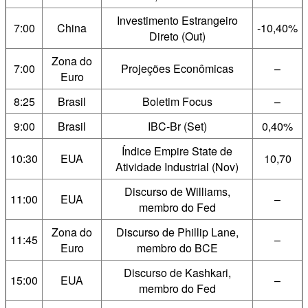
Investimento Estrangeiro
7:00
China
-10,40%
Direto (Out)
Zona do
7:00
Projeções Econômicas
–
Euro
8:25
Brasil
Boletim Focus
–
9:00
Brasil
IBC-Br (Set)
0,40%
Índice Empire State de
10:30
EUA
10,70
Atividade Industrial (Nov)
Discurso de Williams,
11:00
EUA
–
membro do Fed
Zona do
Discurso de Phillip Lane,
11:45
–
Euro
membro do BCE
Discurso de Kashkari,
15:00
EUA
–
membro do Fed