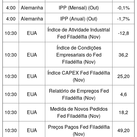
4:00
Alemanha
IPP (Mensal) (Out)
-0,1%
4:00
Alemanha
IPP (Anual) (Out)
-1,7%
Índice de Atividade Industrial
10:30
EUA
-12,8
Fed Filadélfia (Nov)
Índice de Condições
10:30
EUA
Empresariais do Fed
36,2
Filadélfia (Nov)
Índice CAPEX Fed Filadélfia
10:30
EUA
25,20
(Nov)
Relatório de Empregos Fed
10:30
EUA
4,6
Filadélfia (Nov)
Medida de Novos Pedidos
10:30
EUA
18,2
Fed Filadélfia (Nov)
Preços Pagos Fed Filadélfia
10:30
EUA
49,20
(Nov)