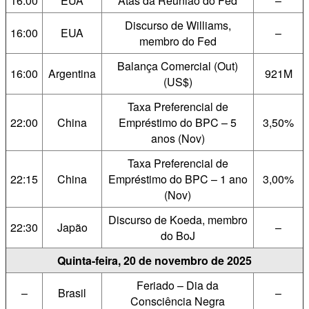
16:00
EUA
Atas da Reunião do Fed
–
Discurso de Williams,
16:00
EUA
–
membro do Fed
Balança Comercial (Out)
16:00
Argentina
921M
(US$)
Taxa Preferencial de
22:00
China
Empréstimo do BPC – 5
3,50%
anos (Nov)
Taxa Preferencial de
22:15
China
Empréstimo do BPC – 1 ano
3,00%
(Nov)
Discurso de Koeda, membro
22:30
Japão
–
do BoJ
Quinta-feira, 20 de novembro de 2025
Feriado – Dia da
–
Brasil
–
Consciência Negra