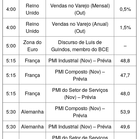
Reino
Vendas no Varejo (Mensal)
4:00
0,5%
Unido
(Out)
Reino
Vendas no Varejo (Anual)
4:00
1,5%
Unido
(Out)
Zona do
Discurso de Luis de
5:00
–
Euro
Guindos, membro do BCE
5:15
França
PMI Industrial (Nov) – Prévia
48,8
PMI Composto (Nov) –
5:15
França
47,7
Prévia
PMI do Setor de Serviços
5:15
França
48,0
(Nov) – Prévia
PMI Composto (Nov) –
5:30
Alemanha
53,9
Prévia
5:30
Alemanha
PMI Industrial (Nov) – Prévia
49,6
PMI do Setor de Serviços