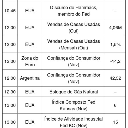
Discurso de Hammack,
10:45
EUA
–
membro do Fed
Vendas de Casas Usadas
12:00
EUA
4,06M
(Out)
Vendas de Casas Usadas
12:00
EUA
1,5%
(Mensal) (Out)
Zona do
Confiança do Consumidor
12:00
-14,2
Euro
(Nov)
Confiança do Consumidor
12:00
Argentina
42,32
(Nov)
12:30
EUA
Estoque de Gás Natural
–
Índice Composto Fed
13:00
EUA
6
Kansas (Nov)
Índice de Atividade Industrial
13:00
EUA
15
Fed KC (Nov)