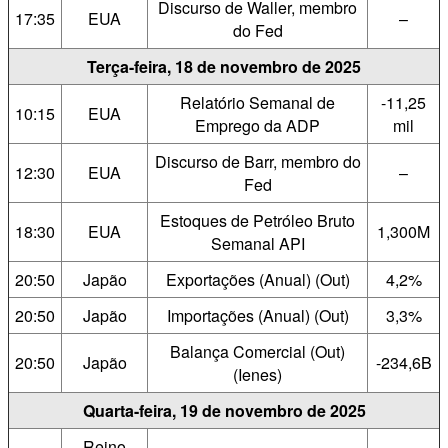
Discurso de Waller, membro
17:35
EUA
–
do Fed
Terça-feira, 18 de novembro de 2025
Relatório Semanal de
-11,25
10:15
EUA
Emprego da ADP
mil
Discurso de Barr, membro do
12:30
EUA
–
Fed
Estoques de Petróleo Bruto
18:30
EUA
1,300M
Semanal API
20:50
Japão
Exportações (Anual) (Out)
4,2%
20:50
Japão
Importações (Anual) (Out)
3,3%
Balança Comercial (Out)
20:50
Japão
-234,6B
(Ienes)
Quarta-feira, 19 de novembro de 2025
Reino