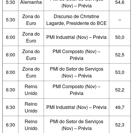
5:30
Alemanha
54,6
(Nov) – Prévia
Zona do
Discurso de Christine
5:30
–
Euro
Lagarde, Presidente do BCE
Zona do
6:00
PMI Industrial (Nov) – Prévia
50,0
Euro
Zona do
PMI Composto (Nov) –
6:00
52,5
Euro
Prévia
Zona do
PMI do Setor de Serviços
6:00
53,0
Euro
(Nov) – Prévia
Reino
PMI Composto (Nov) –
6:30
52,2
Unido
Prévia
Reino
6:30
PMI Industrial (Nov) – Prévia
49,7
Unido
Reino
PMI do Setor de Serviços
6:30
52,3
Unido
(Nov) – Prévia