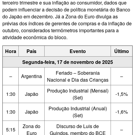
terceiro trimestre e sua inflação ao consumidor, dados que
podem influenciar a decisão de política monetária do Banco
do Japão em dezembro. Já a Zona do Euro divulga as
prévias dos índices de gerentes de compras e da inflação de
outubro, considerados termômetros importantes para a
atividade econômica do bloco.
Hora
País
Evento
Último
Segunda-feira, 17 de novembro de 2025
Feriado – Soberania
–
Argentina
–
Nacional e Dia das Crianças
Produção Industrial (Mensal)
1:30
Japão
-1,5%
(Set)
Produção Industrial (Anual)
1:30
Japão
-1,6%
(Set)
Zona do
Discurso de Luis de
5:15
–
Euro
Guindos, membro do BCE