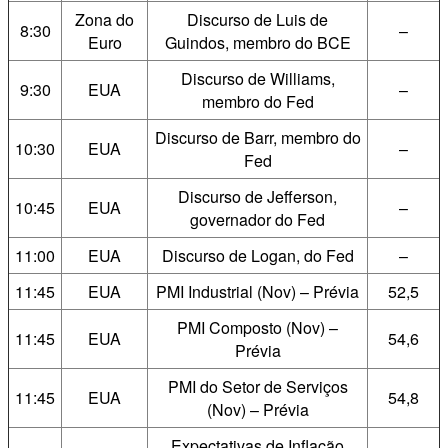
Zona do
Discurso de Luis de
8:30
–
Euro
Guindos, membro do BCE
Discurso de Williams,
9:30
EUA
–
membro do Fed
Discurso de Barr, membro do
10:30
EUA
–
Fed
Discurso de Jefferson,
10:45
EUA
–
governador do Fed
11:00
EUA
Discurso de Logan, do Fed
–
11:45
EUA
PMI Industrial (Nov) – Prévia
52,5
PMI Composto (Nov) –
11:45
EUA
54,6
Prévia
PMI do Setor de Serviços
11:45
EUA
54,8
(Nov) – Prévia
Expectativas de Inflação