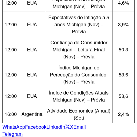
12:00
EUA
4,6%
Michigan (Nov) – Prévia
Expectativas de Inflação a 5
12:00
EUA
anos Michigan (Nov) –
3,9%
Prévia
Confiança do Consumidor
12:00
EUA
Michigan – Leitura Final
50,3
(Nov) – Prévia
Índice Michigan de
12:00
EUA
Percepção do Consumidor
53,6
(Nov) – Prévia
Índice de Condições Atuais
12:00
EUA
58,6
Michigan (Nov) – Prévia
Atividade Econômica (Anual)
16:00
Argentina
2,4%
(Set)
WhatsApp
Facebook
Linkedin
X
Email
Telegram