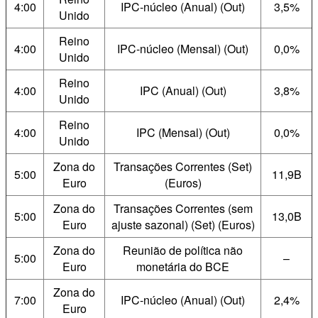
4:00
IPC-núcleo (Anual) (Out)
3,5%
Unido
Reino
4:00
IPC-núcleo (Mensal) (Out)
0,0%
Unido
Reino
4:00
IPC (Anual) (Out)
3,8%
Unido
Reino
4:00
IPC (Mensal) (Out)
0,0%
Unido
Zona do
Transações Correntes (Set)
5:00
11,9B
Euro
(Euros)
Zona do
Transações Correntes (sem
5:00
13,0B
Euro
ajuste sazonal) (Set) (Euros)
Zona do
Reunião de política não
5:00
–
Euro
monetária do BCE
Zona do
7:00
IPC-núcleo (Anual) (Out)
2,4%
Euro