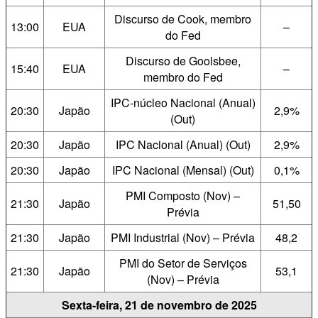
Discurso de Cook, membro
13:00
EUA
–
do Fed
Discurso de Goolsbee,
15:40
EUA
–
membro do Fed
IPC-núcleo Nacional (Anual)
20:30
Japão
2,9%
(Out)
20:30
Japão
IPC Nacional (Anual) (Out)
2,9%
20:30
Japão
IPC Nacional (Mensal) (Out)
0,1%
PMI Composto (Nov) –
21:30
Japão
51,50
Prévia
21:30
Japão
PMI Industrial (Nov) – Prévia
48,2
PMI do Setor de Serviços
21:30
Japão
53,1
(Nov) – Prévia
Sexta-feira, 21 de novembro de 2025