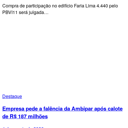
Compra de participação no edifício Faria Lima 4.440 pelo
PBVI11 será julgada…
Destaque
Empresa pede a falência da Ambipar após calote
de R$ 187 milhões