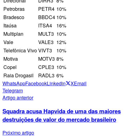
Direcional
DIRR3
8%
Petrobras
PETR4
10%
Bradesco
BBDC4
10%
Itaúsa
ITSA4
16%
Multiplan
MULT3
10%
Vale
VALE3
12%
Telefônica Vivo
VIVT3
10%
Motiva
MOTV3
8%
Copel
CPLE3
10%
Raia Drogasil
RADL3
6%
WhatsApp
Facebook
Linkedin
X
Email
Telegram
Artigo anterior
Squadra acusa Hapvida de uma das maiores
destruições de valor do mercado brasileiro
Próximo artigo