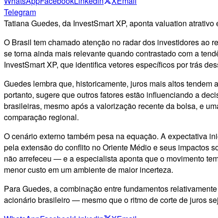
WhatsApp
Facebook
Linkedin
X
Email
Telegram
Tatiana Guedes, da InvestSmart XP, aponta valuation atrativo e
O Brasil tem chamado atenção no radar dos investidores ao 
se torna ainda mais relevante quando contrastado com a tend
InvestSmart XP, que identifica vetores específicos por trás d
Guedes lembra que, historicamente, juros mais altos tendem a 
portanto, sugere que outros fatores estão influenciando a dec
brasileiras, mesmo após a valorização recente da bolsa, e um
comparação regional.
O cenário externo também pesa na equação. A expectativa inic
pela extensão do conflito no Oriente Médio e seus impactos so
não arrefeceu — e a especialista aponta que o movimento tem 
menor custo em um ambiente de maior incerteza.
Para Guedes, a combinação entre fundamentos relativamente s
acionário brasileiro — mesmo que o ritmo de corte de juros se