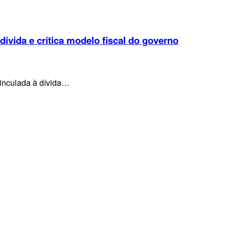
 dívida e critica modelo fiscal do governo
vinculada à dívida…