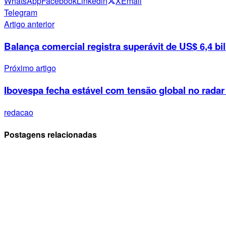
WhatsApp
Facebook
Linkedin
X
Email
Telegram
Artigo anterior
Balança comercial registra superávit de US$ 6,4 b
Próximo artigo
Ibovespa fecha estável com tensão global no rada
redacao
Postagens relacionadas