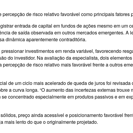
 percepção de risco relativo favorável como principais fatores p
registrar entrada de capital em fundos de ações mesmo em um
ência de saída observada em outros mercados emergentes. A le
essa dinâmica aparentemente contraditória.
pressionar investimentos em renda variável, favorecendo resgat
isão do investidor. Na avaliação da especialista, dois elemento
a percepção de risco relativo mais favorável frente a outros e
ial de um ciclo mais acelerado de queda de juros foi revisada 
bre a curva longa. “O aumento das incertezas externas trouxe m
se concentrado especialmente em produtos passivos e em exposi
ólidos, preço ainda acessível e posicionamento favorável fren
ja mais lento do que o originalmente projetado.