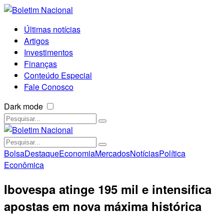
Últimas notícias
Artigos
Investimentos
Finanças
Conteúdo Especial
Fale Conosco
Dark mode
Bolsa
Destaque
Economia
Mercados
Notícias
Política
Econômica
Ibovespa atinge 195 mil e intensifica
apostas em nova máxima histórica