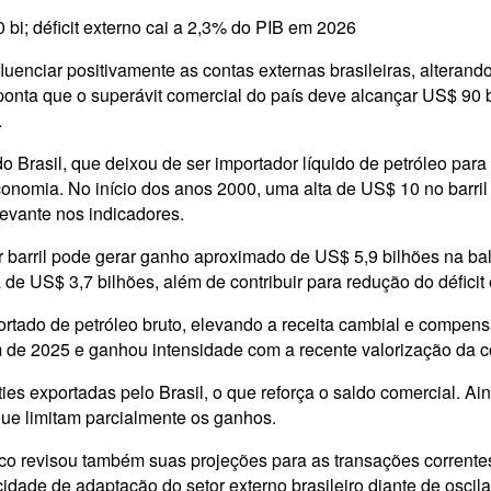
 bi; déficit externo cai a 2,3% do PIB em 2026
luenciar positivamente as contas externas brasileiras, alterand
onta que o superávit comercial do país deve alcançar US$ 90 
.
 do Brasil, que deixou de ser importador líquido de petróleo pa
nomia. No início dos anos 2000, uma alta de US$ 10 no barril 
evante nos indicadores.
barril pode gerar ganho aproximado de US$ 5,9 bilhões na bal
 de US$ 3,7 bilhões, além de contribuir para redução do déficit
tado de petróleo bruto, elevando a receita cambial e compens
m de 2025 e ganhou intensidade com a recente valorização da 
es exportadas pelo Brasil, o que reforça o saldo comercial. A
, que limitam parcialmente os ganhos.
o revisou também suas projeções para as transações correntes
idade de adaptação do setor externo brasileiro diante de osci