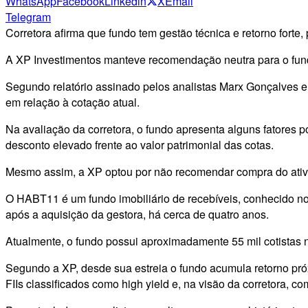
WhatsApp
Facebook
Linkedin
X
Email
Telegram
Corretora afirma que fundo tem gestão técnica e retorno forte
A XP Investimentos manteve recomendação neutra para o fundo
Segundo relatório assinado pelos analistas Marx Gonçalves 
em relação à cotação atual.
Na avaliação da corretora, o fundo apresenta alguns fatores 
desconto elevado frente ao valor patrimonial das cotas.
Mesmo assim, a XP optou por não recomendar compra do ativo 
O HABT11 é um fundo imobiliário de recebíveis, conhecido no 
após a aquisição da gestora, há cerca de quatro anos.
Atualmente, o fundo possui aproximadamente 55 mil cotistas 
Segundo a XP, desde sua estreia o fundo acumula retorno pr
FIIs classificados como high yield e, na visão da corretora,