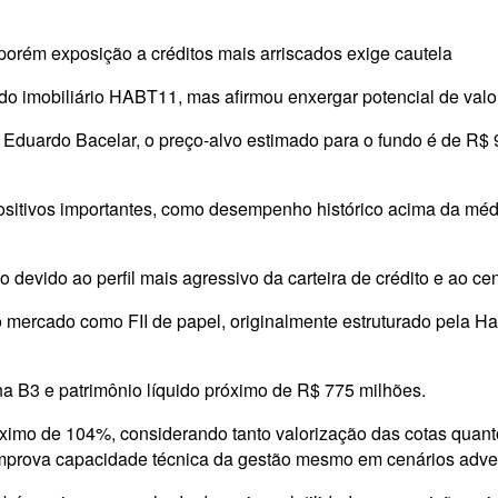
, porém exposição a créditos mais arriscados exige cautela
 imobiliário HABT11, mas afirmou enxergar potencial de valor
e Eduardo Bacelar, o preço-alvo estimado para o fundo é de R
positivos importantes, como desempenho histórico acima da méd
devido ao perfil mais agressivo da carteira de crédito e ao c
mercado como FII de papel, originalmente estruturado pela Hab
na B3 e patrimônio líquido próximo de R$ 775 milhões.
óximo de 104%, considerando tanto valorização das cotas quant
 comprova capacidade técnica da gestão mesmo em cenários adve