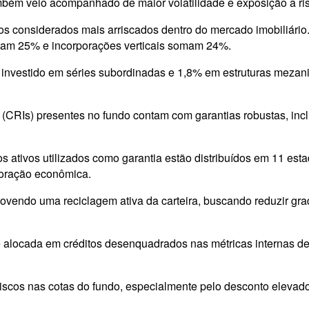
também veio acompanhado de maior volatilidade e exposição a ri
os considerados mais arriscados dentro do mercado imobiliário
ntam 25% e incorporações verticais somam 24%.
 investido em séries subordinadas e 1,8% em estruturas meza
(CRIs) presentes no fundo contam com garantias robustas, inclui
s ativos utilizados como garantia estão distribuídos em 11 estad
ioração econômica.
movendo uma reciclagem ativa da carteira, buscando reduzir g
 alocada em créditos desenquadrados nas métricas internas de 
riscos nas cotas do fundo, especialmente pelo desconto elevad