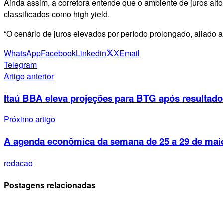
Ainda assim, a corretora entende que o ambiente de juros alt
classificados como high yield.
“O cenário de juros elevados por período prolongado, aliado ao
WhatsApp
Facebook
Linkedin
X
Email
Telegram
Artigo anterior
Itaú BBA eleva projeções para BTG após resultad
Próximo artigo
A agenda econômica da semana de 25 a 29 de mai
redacao
Postagens relacionadas