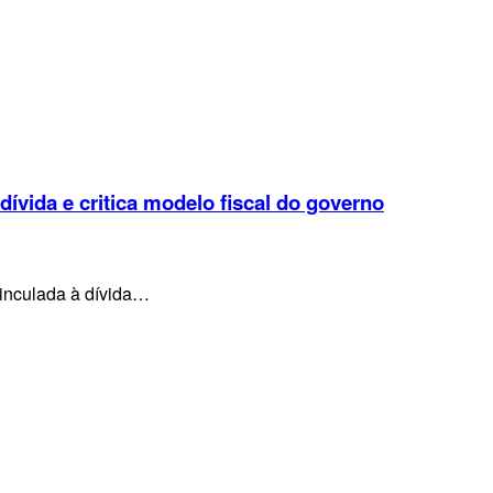
 dívida e critica modelo fiscal do governo
vinculada à dívida…