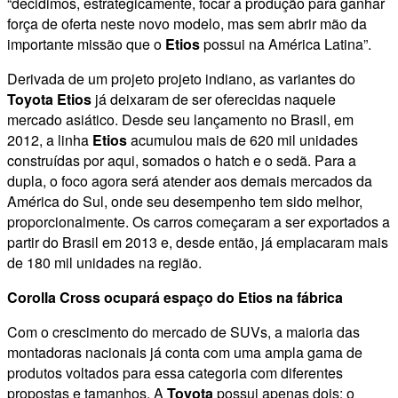
“decidimos, estrategicamente, focar a produção para ganhar
força de oferta neste novo modelo, mas sem abrir mão da
importante missão que o
Etios
possui na América Latina”.
Derivada de um projeto projeto indiano, as variantes do
Toyota Etios
já deixaram de ser oferecidas naquele
mercado asiático. Desde seu lançamento no Brasil, em
2012, a linha
Etios
acumulou mais de 620 mil unidades
construídas por aqui, somados o hatch e o sedã. Para a
dupla, o foco agora será atender aos demais mercados da
América do Sul, onde seu desempenho tem sido melhor,
proporcionalmente. Os carros começaram a ser exportados a
partir do Brasil em 2013 e, desde então, já emplacaram mais
de 180 mil unidades na região.
Corolla Cross ocupará espaço do Etios na fábrica
Com o crescimento do mercado de SUVs, a maioria das
montadoras nacionais já conta com uma ampla gama de
produtos voltados para essa categoria com diferentes
propostas e tamanhos. A
Toyota
possui apenas dois: o