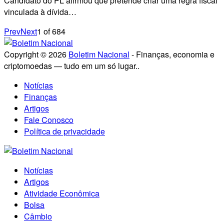
Candidato do PL afirmou que pretende criar uma regra fiscal
vinculada à dívida…
Prev
Next
1
of
684
Copyright © 2026
Boletim Nacional
- Finanças, economia e
criptomoedas — tudo em um só lugar..
Notícias
Finanças
Artigos
Fale Conosco
Política de privacidade
Notícias
Artigos
Atividade Econômica
Bolsa
Câmbio