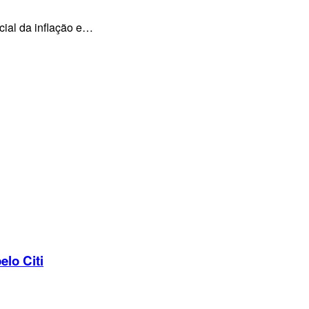
cial da inflação e…
elo Citi