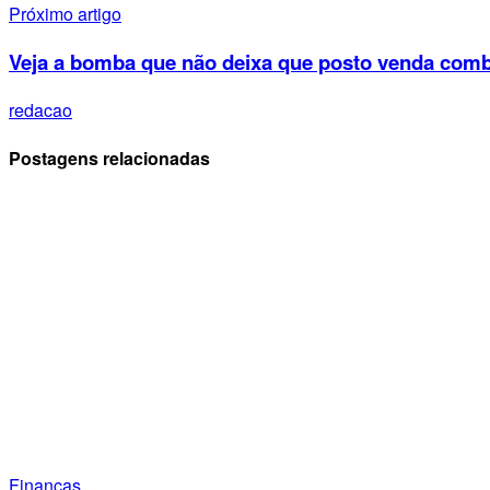
Próximo artigo
Veja a bomba que não deixa que posto venda comb
redacao
Postagens relacionadas
Finanças