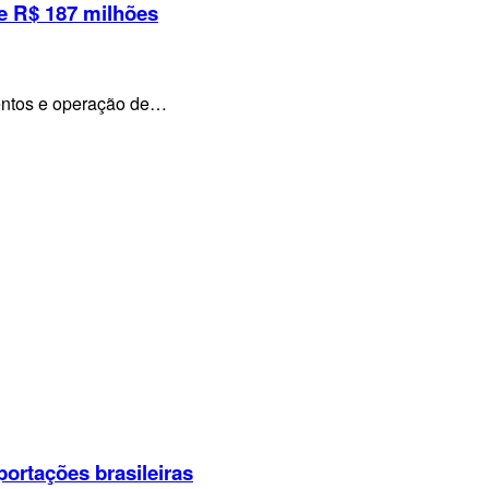
e R$ 187 milhões
mentos e operação de…
portações brasileiras