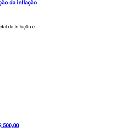
ção da inflação
cial da inflação e…
 500,00