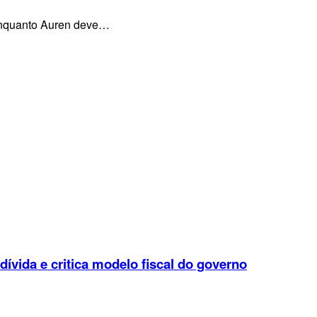
, enquanto Auren deve…
 dívida e critica modelo fiscal do governo