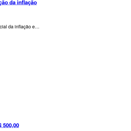
ção da inflação
cial da inflação e…
 500,00