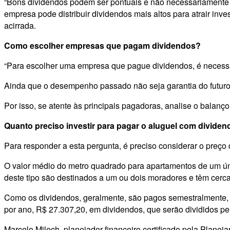
“Bons dividendos podem ser pontuais e não necessariamente re
empresa pode distribuir dividendos mais altos para atrair in
acirrada.
Como escolher empresas que pagam dividendos?
“Para escolher uma empresa que pague dividendos, é necessár
Ainda que o desempenho passado não seja garantia do futuro,
Por isso, se atente às principais pagadoras, analise o balan
Quanto preciso investir para pagar o aluguel com divide
Para responder a esta pergunta, é preciso considerar o preço 
O valor médio do metro quadrado para apartamentos de um ún
deste tipo são destinados a um ou dois moradores e têm cerc
Como os dividendos, geralmente, são pagos semestralmente, o v
por ano, R$ 27.307,20, em dividendos, que serão divididos p
Marcelo Milech, planejador financeiro certificado pela Plane