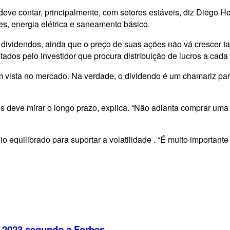
deve contar, principalmente, com setores estáveis, diz Diego H
s, energia elétrica e saneamento básico.
videndos, ainda que o preço de suas ações não vá crescer tan
tados pelo investidor que procura distribuição de lucros a cada
sta no mercado. Na verdade, o dividendo é um chamariz para 
os deve mirar o longo prazo, explica. “Não adianta comprar u
lio equilibrado para suportar a
volatilidade
. “É muito important
 2023 segundo a Forbes