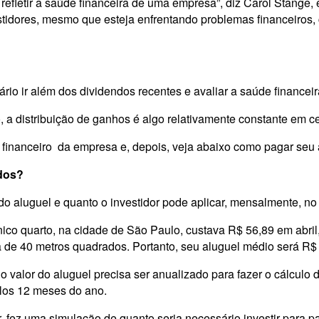
fletir a saúde financeira de uma empresa”, diz Carol Stange, 
vestidores, mesmo que esteja enfrentando problemas financeiros
io ir além dos dividendos recentes e avaliar a saúde financei
 a distribuição de ganhos é algo relativamente constante em c
ço financeiro da empresa e, depois, veja abaixo como pagar seu
ndos?
do aluguel e quanto o investidor pode aplicar, mensalmente, no 
ico quarto, na cidade de São Paulo, custava R$ 56,89 em abri
a de 40 metros quadrados. Portanto, seu aluguel médio será R$
alor do aluguel precisa ser anualizado para fazer o cálculo do
elos 12 meses do ano.
jar, fez uma simulação de quanto seria necessário investir par