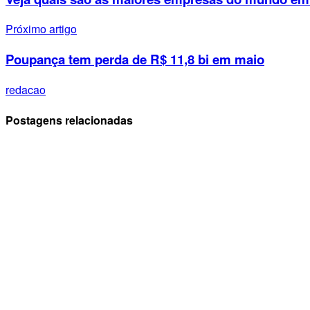
Próximo artigo
Poupança tem perda de R$ 11,8 bi em maio
redacao
Postagens relacionadas