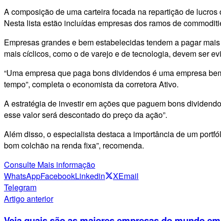
A composição de uma carteira focada na repartição de lucros 
Nesta lista estão incluídas empresas dos ramos de commoditie
Empresas grandes e bem estabelecidas tendem a pagar mais di
mais cíclicos, como o de varejo e de tecnologia, devem ser evi
“Uma empresa que paga bons dividendos é uma empresa bem vi
tempo”, completa o economista da corretora Ativo.
A estratégia de investir em ações que paguem bons dividend
esse valor será descontado do preço da ação”.
Além disso, o especialista destaca a importância de um portfó
bom colchão na renda fixa”, recomenda.
Consulte Mais informação
WhatsApp
Facebook
Linkedin
X
Email
Telegram
Artigo anterior
Veja quais são as maiores empresas do mundo em