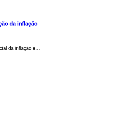
ção da inflação
cial da inflação e…