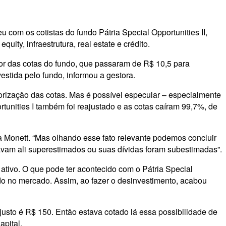
 com os cotistas do fundo Pátria Special Opportunities II,
ty, infraestrutura, real estate e crédito.
lor das cotas do fundo, que passaram de R$ 10,5 para
estida pelo fundo, informou a gestora.
orização das cotas. Mas é possível especular – especialmente
tunities I também foi reajustado e as cotas caíram 99,7%, de
 da Monett. “Mas olhando esse fato relevante podemos concluir
tavam ali superestimados ou suas dívidas foram subestimadas”.
tivo. O que pode ter acontecido com o Pátria Special
ado no mercado. Assim, ao fazer o desinvestimento, acabou
usto é R$ 150. Então estava cotado lá essa possibilidade de
apital.