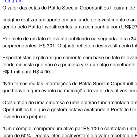
Telegram
O valor das cotas do Pátria Special Opportunities II caíram d
Imagine realizar um aporte em um fundo de investimento e acor
gerido pelo Pátria Investimentos, uma companhia com US$ 27,3 
Por meio de um fato relevante publicado na segunda-feira (24
surpreendentes -R$ 301. O ajuste reflete o desinvestimento int
Especialistas explicam que somente com base no fato relevan
tendo em vista que não é a primeira vez que algo semelhante 
R$ 1 mil para R$ 4,00.
“Não temos muitas informações do Pátria Special Opportunities
que houve algum evento na marcação do valor dos ativos em qu
O valuation de uma empresa é uma opinião fundamentada em da
Oportunities II é que a gestora estava avaliando a Portfolio 
levando um prejuízo.
“Um exemplo: compram um ativo por R$ 100 e contratam uma em
lucro de 50%. Depois, eles desinvestem e o valor recebido é R