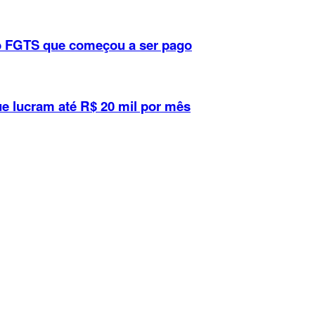
 do FGTS que começou a ser pago
ue lucram até R$ 20 mil por mês