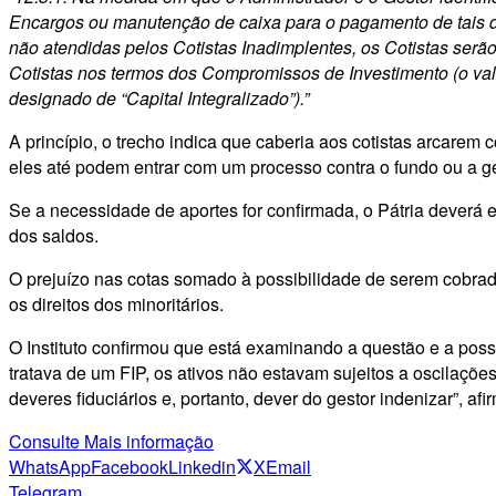
Encargos ou manutenção de caixa para o pagamento de tais d
não atendidas pelos Cotistas Inadimplentes, os Cotistas ser
Cotistas nos termos dos Compromissos de Investimento (o valor
designado de “Capital Integralizado”).”
A princípio, o trecho indica que caberia aos cotistas arcarem 
eles até podem entrar com um processo contra o fundo ou a ges
Se a necessidade de aportes for confirmada, o Pátria deverá e
dos saldos.
O prejuízo nas cotas somado à possibilidade de serem cobrado
os direitos dos minoritários.
O Instituto confirmou que está examinando a questão e a poss
tratava de um FIP, os ativos não estavam sujeitos a oscilaçõ
deveres fiduciários e, portanto, dever do gestor indenizar”, afi
Consulte Mais informação
WhatsApp
Facebook
Linkedin
X
Email
Telegram