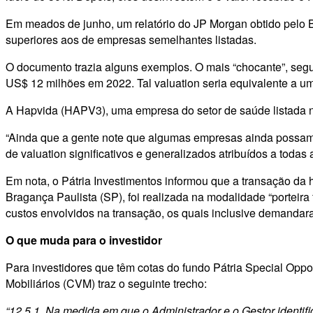
Em meados de junho, um relatório do JP Morgan obtido pelo Br
superiores aos de empresas semelhantes listadas.
O documento trazia alguns exemplos. O mais “chocante”, seg
US$ 12 milhões em 2022. Tal valuation seria equivalente a u
A Hapvida (HAPV3), uma empresa do setor de saúde listada na
“Ainda que a gente note que algumas empresas ainda possam es
de valuation significativos e generalizados atribuídos a to
Em nota, o Pátria Investimentos informou que a transação da 
Bragança Paulista (SP), foi realizada na modalidade “porteir
custos envolvidos na transação, os quais inclusive demandara
O que muda para o investidor
Para investidores que têm cotas do fundo Pátria Special Opport
Mobiliários (CVM) traz o seguinte trecho:
“12.5.1. Na medida em que o Administrador e o Gestor identif