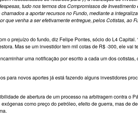
espesas, tudo nos termos dos Compromissos de Investimento e
ão chamados a aportar recursos no Fundo, mediante a integrali
 que venha a ser efetivamente entregue, pelos Cotistas, ao Fun
com o prejuízo do fundo, diz Felipe Pontes, sócio do L4 Capital.
tora. Mas se um investidor tem mil cotas de R$ -300, ele vai te
ncaminhar uma notificação por escrito a cada um dos cotistas, c
s para novos aportes já está fazendo alguns investidores proc
ibilidade de abertura de um processo na arbitragem contra o Pá
es exógenas como preço do petróleo, efeito de guerra, mas de de
rma.