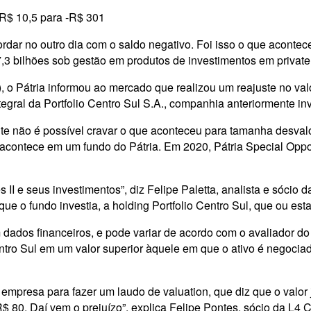
e R$ 10,5 para -R$ 301
dar no outro dia com o saldo negativo. Foi isso o que aconteceu
bilhões sob gestão em produtos de investimentos em private equi
), o Pátria informou ao mercado que realizou um reajuste no va
egral da Portfolio Centro Sul S.A., companhia anteriormente inv
te não é possível cravar o que aconteceu para tamanha desval
acontece em um fundo do Pátria. Em 2020, Pátria Special Oppor
 II e seus investimentos”, diz Felipe Paletta, analista e sócio
e o fundo investia, a holding Portfolio Centro Sul, que ou es
dos financeiros, e pode variar de acordo com o avaliador do a
Centro Sul em um valor superior àquele em que o ativo é negoci
presa para fazer um laudo de valuation, que diz que o valor j
$ 80. Daí vem o prejuízo”, explica Felipe Pontes, sócio da L4 C