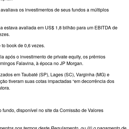
avaliava os investimentos de seus fundos a múltiplos
ria estava avaliada em US$ 1,8 bilhão para um EBITDA de
ezes.
 to book de 0,6 vezes.
 após o investimento de private equity, os prêmios
Domingos Falavina, à época no JP Morgan.
alizados em Taubaté (SP), Lages (SC), Varginha (MG) e
ração tiveram suas cotas impactadas “em decorrência dos
tora.
do fundo, disponível no site da Comissão de Valores
timentos nos termos deste Regulamento, ou (ii) o pagamento de