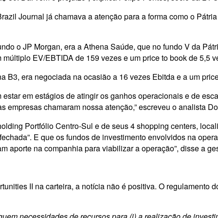
azil Journal já chamava a atenção para a forma como o Pátria 
undo o JP Morgan, era a Athena Saúde, que no fundo V da Pát
m múltiplo EV/EBTIDA de 159 vezes e um price to book de 5,5 v
 B3, era negociada na ocasião a 16 vezes Ebitda e a um price
tar em estágios de atingir os ganhos operacionais e de escala
das as empresas chamaram nossa atenção,” escreveu o analista 
holding Portfólio Centro-Sul e de seus 4 shopping centers, loc
a fechada”. E que os fundos de investimento envolvidos na ope
m aporte na companhia para viabilizar a operação”, disse a ges
unities II na carteira, a notícia não é positiva. O regulamento 
iquem necessidades de recursos para (i) a realização de inves