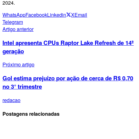
2024.
WhatsApp
Facebook
Linkedin
X
Email
Telegram
Artigo anterior
Intel apresenta CPUs Raptor Lake Refresh de 14ª
geração
Próximo artigo
Gol estima prejuízo por ação de cerca de R$ 0,70
no 3° trimestre
redacao
Postagens relacionadas