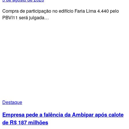
Compra de participação no edifício Faria Lima 4.440 pelo
PBVI11 será julgada…
Destaque
Empresa pede a falência da Ambipar após calote
de R$ 187 milhões