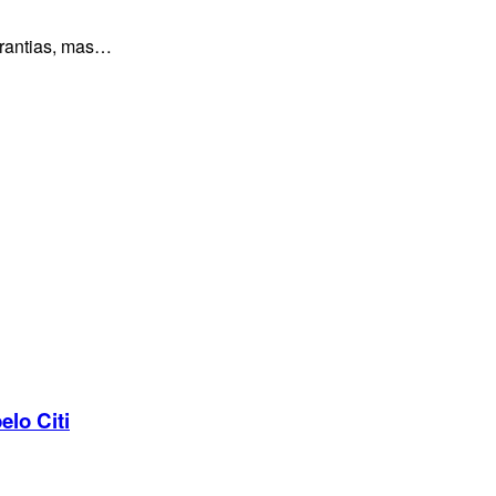
arantias, mas…
elo Citi