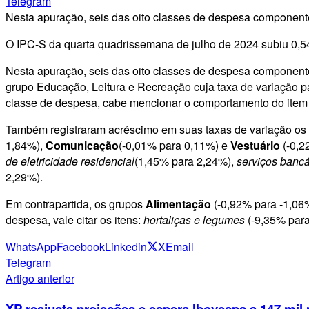
Telegram
Nesta apuração, seis das oito classes de despesa componente
O IPC-S da quarta quadrissemana de julho de 2024 subiu 0,5
Nesta apuração, seis das oito classes de despesa componentes
grupo Educação, Leitura e Recreação cuja taxa de variação 
classe de despesa, cabe mencionar o comportamento do ite
Também registraram acréscimo em suas taxas de variação os
1,84%),
Comunicação
(-0,01% para 0,11%) e
Vestuário
(-0,2
de eletricidade residencial
(1,45% para 2,24%),
serviços bancá
2,29%).
Em contrapartida, os grupos
Alimentação
(-0,92% para -1,06
despesa, vale citar os itens:
hortaliças e legumes
(-9,35% par
WhatsApp
Facebook
Linkedin
X
Email
Telegram
Artigo anterior
XP reajusta projeções e espera Ibovespa a 147 mil 