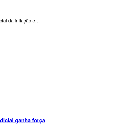
cial da inflação e…
dicial ganha força