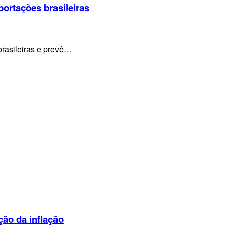
portações brasileiras
brasileiras e prevê…
ção da inflação