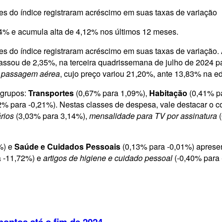
s do índice registraram acréscimo em suas taxas de variação
4% e acumula alta de 4,12% nos últimos 12 meses.
 do índice registraram acréscimo em suas taxas de variação. A
passou de 2,35%, na terceira quadrissemana de julho de 2024 
m
passagem aérea
, cujo preço variou 21,20%, ante 13,83% na ed
 grupos:
Transportes
(0,67% para 1,09%),
Habitação
(0,41% p
2% para -0,21%). Nestas classes de despesa, vale destacar o 
rios
(3,03% para 3,14%),
mensalidade para TV por assinatura
(
%) e
Saúde e Cuidados Pessoais
(0,13% para -0,01%) apresen
a -11,72%) e
artigos de higiene e cuidado pessoal
(-0,40% para 
pontos até o fim de 2024