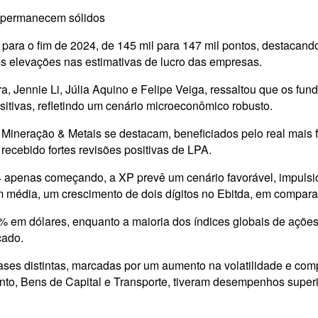
s permanecem sólidos
 para o fim de 2024, de 145 mil para 147 mil pontos, destacan
es elevações nas estimativas de lucro das empresas.
a, Jennie Li, Júlia Aquino e Felipe Veiga, ressaltou que os f
sitivas, refletindo um cenário microeconômico robusto.
e Mineração & Metais se destacam, beneficiados pelo real mais 
ecebido fortes revisões positivas de LPA.
4 apenas começando, a XP prevê um cenário favorável, impulsi
m média, um crescimento de dois dígitos no Ebitda, em comparaç
% em dólares, enquanto a maioria dos índices globais de açõe
cado.
 fases distintas, marcadas por um aumento na volatilidade e co
, Bens de Capital e Transporte, tiveram desempenhos superior