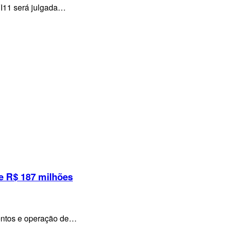
VI11 será julgada…
e R$ 187 milhões
mentos e operação de…