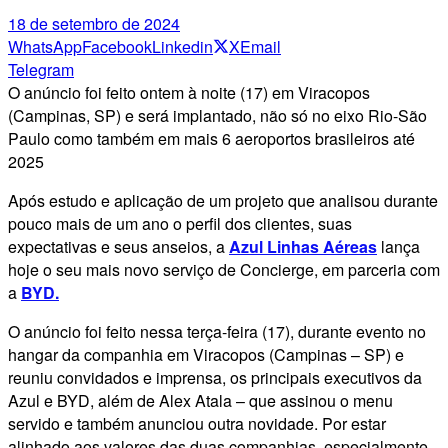
18 de setembro de 2024
WhatsApp
Facebook
Linkedin
X
Email
Telegram
O anúncio foi feito ontem à noite (17) em Viracopos
(Campinas, SP) e será implantado, não só no eixo Rio-São
Paulo como também em mais 6 aeroportos brasileiros até
2025
Após estudo e aplicação de um projeto que analisou durante
pouco mais de um ano o perfil dos clientes, suas
expectativas e seus anseios, a
Azul Linhas Aéreas
lança
hoje o seu mais novo serviço de Concierge, em parceria com
a
BYD.
O anúncio foi feito nessa terça-feira (17), durante evento no
hangar da companhia em Viracopos (Campinas – SP) e
reuniu convidados e imprensa, os principais executivos da
Azul e BYD, além de Alex Atala – que assinou o menu
servido e também anunciou outra novidade. Por estar
alinhado aos valores das duas companhias, especialmente