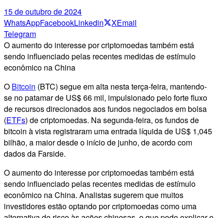
15 de outubro de 2024
WhatsApp
Facebook
Linkedin
X
Email
Telegram
O aumento do interesse por criptomoedas também está
sendo influenciado pelas recentes medidas de estímulo
econômico na China
O
Bitcoin
(BTC) segue em alta nesta terça-feira, mantendo-
se no patamar de US$ 66 mil, impulsionado pelo forte fluxo
de recursos direcionados aos fundos negociados em bolsa
(
ETFs
) de criptomoedas. Na segunda-feira, os fundos de
bitcoin à vista registraram uma entrada líquida de US$ 1,045
bilhão, a maior desde o início de junho, de acordo com
dados da Farside.
O aumento do interesse por criptomoedas também está
sendo influenciado pelas recentes medidas de estímulo
econômico na China. Analistas sugerem que muitos
investidores estão optando por criptomoedas como uma
alternativa de risco às ações chinesas, o que pode explicar o