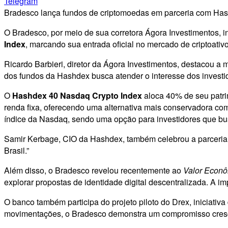
Telegram
Bradesco lança fundos de criptomoedas em parceria com Hashd
O Bradesco, por meio de sua corretora Ágora Investimentos, in
Index
, marcando sua entrada oficial no mercado de criptoativo
Ricardo Barbieri, diretor da Ágora Investimentos, destacou a 
dos fundos da Hashdex busca atender o interesse dos investidor
O
Hashdex 40 Nasdaq Crypto Index
aloca 40% de seu patri
renda fixa, oferecendo uma alternativa mais conservadora co
índice da Nasdaq, sendo uma opção para investidores que bus
Samir Kerbage, CIO da Hashdex, também celebrou a parceria: 
Brasil.”
Além disso, o Bradesco revelou recentemente ao
Valor Econ
explorar propostas de identidade digital descentralizada. A i
O banco também participa do projeto piloto do Drex, iniciativ
movimentações, o Bradesco demonstra um compromisso cresc