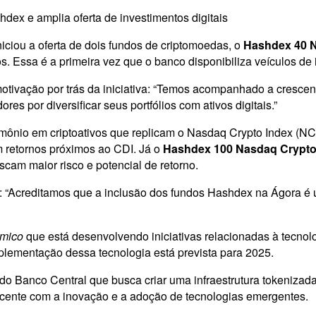
ex e amplia oferta de investimentos digitais
iciou a oferta de dois fundos de criptomoedas, o
Hashdex 40 N
s. Essa é a primeira vez que o banco disponibiliza veículos de i
motivação por trás da iniciativa: “Temos acompanhado a crescen
es por diversificar seus portfólios com ativos digitais.”
mônio em criptoativos que replicam o Nasdaq Crypto Index (NCI
m retornos próximos ao CDI. Já o
Hashdex 100 Nasdaq Crypto
cam maior risco e potencial de retorno.
“Acreditamos que a inclusão dos fundos Hashdex na Ágora é um
ômico
que está desenvolvendo iniciativas relacionadas à tecnolo
mplementação dessa tecnologia está prevista para 2025.
a do Banco Central que busca criar uma infraestrutura tokenizad
ente com a inovação e a adoção de tecnologias emergentes.