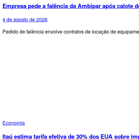
Empresa pede a falência da Ambipar após calote d
4 de agosto de 2026
Pedido de falência envolve contratos de locação de equipa
Economia
Itaú estima tarifa efetiva de 30% dos EUA sobre im