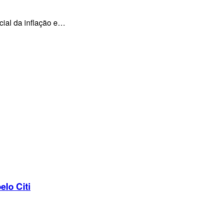
cial da inflação e…
elo Citi