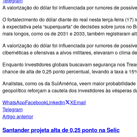
Telegram
A valorização do dólar foi influenciada por rumores de poss
O fortalecimento do dólar diante do real nesta terça-feira (17) 
à expectativa pela “superquarta” de decisões sobre juros no B
mais longos, como os de 2031 e 2033, também registraram alt
A valorização do dólar foi influenciada por rumores de possív
cibernéticas e ofensivas a alvos militares, elevaram o clima
Enquanto investidores globais buscavam segurança nos Treasu
chance de alta de 0,25 ponto percentual, levando a taxa a 1
Analistas, como os da SulAmérica, veem maior probabilidade 
geopolítico reforçam a cautela dos investidores às vésperas d
WhatsApp
Facebook
Linkedin
X
Email
Telegram
Artigo anterior
Santander projeta alta de 0,25 ponto na Selic